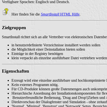
Verfügbare Sprachen: Englisch und Deutsch.
Hier finden Sie die
SmartInstall
HTML Hilfe
.
Zielgruppen
SmartInstall richtet sich an alle Vertreiber von elektronischen Datenbe
in benutzerdefinierte Verzeichnisse installiert werden sollen
die Möglichkeit einer Deinstallation bieten sollen
Einträge in der Registry benötigen
klein verpackt als einzelne ausführbare Datei vertrieben werden
Eigenschaften
Erzeugt wird eine einzelne ausführbare und hochkomprimierte Dat
Kein externes Programm nötig.
Für CD-Produkte können große Datenmengen auch unkomprimi
Hierarchische Anordnung der Installationskomponenten für flex
Benutzerfreundliche Bedienung, 'Drag and Drop'(Ziehen und 
Direktvorschau der Dialogfenster und Simulation - ohne zeitauf
'Normal', 'Minimal', 'Benutzer' und 'Netzwerk' Setup, Bezeic