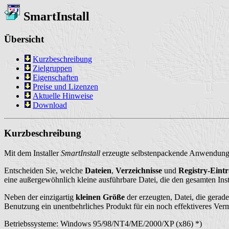
SmartInstall
Übersicht
Kurzbeschreibung
Zielgruppen
Eigenschaften
Preise und Lizenzen
Aktuelle Hinweise
Download
Kurzbeschreibung
Mit dem Installer
SmartInstall
erzeugte selbstenpackende Anwendungen 
Entscheiden Sie, welche
Dateien
,
Verzeichnisse
und
Registry-Eint
eine außergewöhnlich kleine ausführbare Datei, die den gesamten Ins
Neben der einzigartig
kleinen Größe
der erzeugten, Datei, die gerad
Benutzung ein unentbehrliches Produkt für ein noch effektiveres Verm
Betriebssysteme: Windows 95/98/NT4/ME/2000/XP (x86) *)